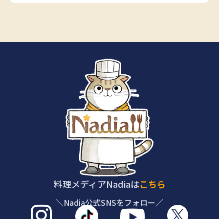
料理メディアNadiaは
こちら
＼Nadia公式SNSをフォロー／


