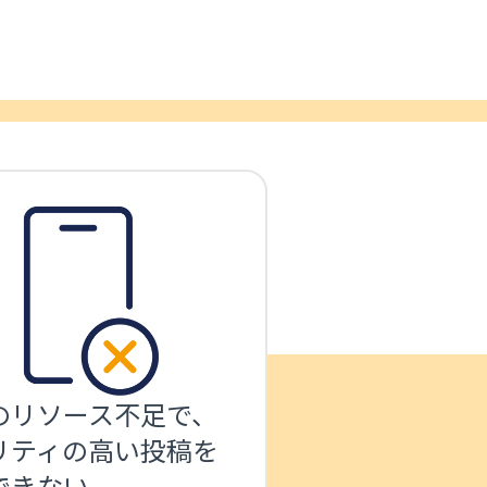
のリソース不足で、
リティの高い投稿を
できない 。