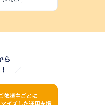
から
す！ ／
ご依頼主ごとに
タマイズした
運用支援