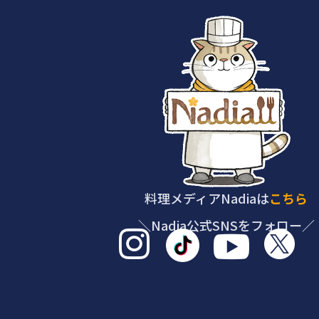
料理メディアNadiaは
こちら
＼Nadia公式SNSをフォロー／


