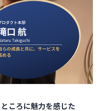
プロダクト本部
滝口 航
ataru Takiguchi
自らの成長と共に、サービスを
高める
るところに魅力を感じた