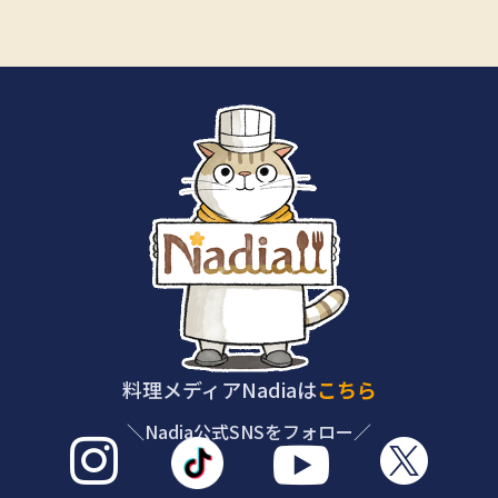
料理メディアNadiaは
こちら
＼Nadia公式SNSをフォロー／


