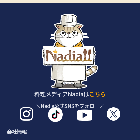
料理メディアNadiaは
こちら
＼Nadia公式SNSをフォロー／



会社情報