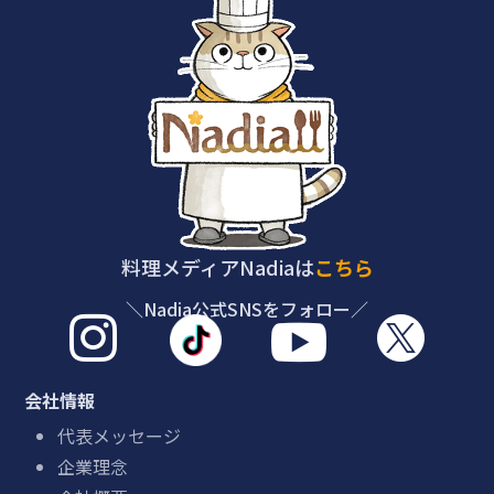
料理メディアNadiaは
こちら
＼Nadia公式SNSをフォロー／



会社情報
代表メッセージ
企業理念