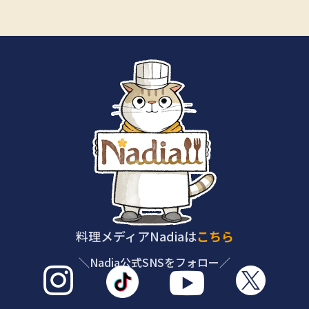
料理メディアNadiaは
こちら
＼Nadia公式SNSをフォロー／


