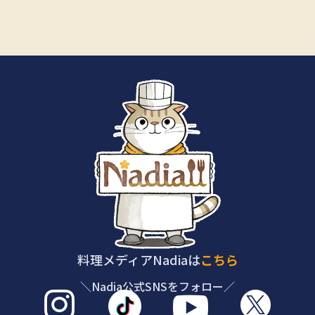
料理メディアNadiaは
こちら
＼Nadia公式SNSをフォロー／


