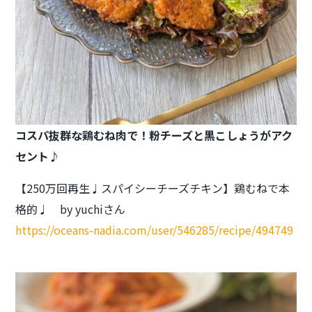
コスパ抜群な鶏むね肉で！
粉チーズと黒こしょうがアク
セント♪
【250万回再生♩スパイシーチーズチキン】鶏むねで本
格的♩ by yuchiさん
https://oceans-nadia.com/user/546285/recipe/494749