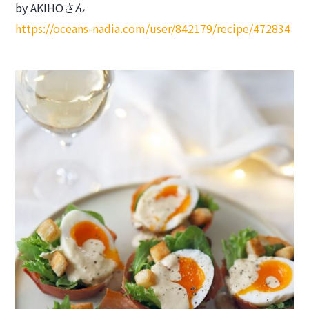
by AKIHOさん
https://oceans-nadia.com/user/842179/recipe/472834