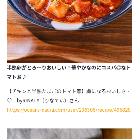
半熟卵がとろ～りおいしい！
華やかなのにコスパ◎なト
マト煮♪
【チキンと半熟たまごのトマト煮】虜になるおいしさ…
♡ byRINATY（りなてぃ）さん
https://oceans-nadia.com/user/236306/recipe/495828