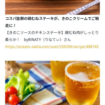
コスパ抜群の鶏むねステーキが、
きのこクリームでご馳
走に！
【きのこソースのチキンステーキ】鶏むね肉がしっとり
柔らか！ byRINATY（りなてぃ）さん
https://oceans-nadia.com/user/236306/recipe/488743