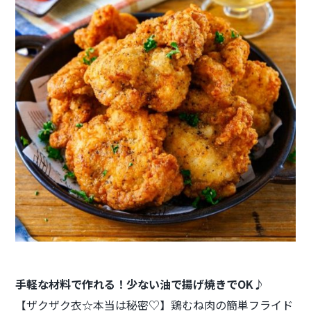
手軽な材料で作れる！
少ない油で揚げ焼きでOK♪
【ザクザク衣☆本当は秘密♡】鶏むね肉の簡単フライド