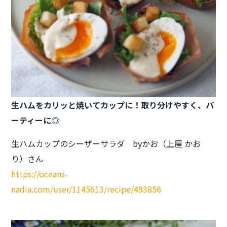
生ハムをカリッと焼いてカップに！
取り分けやすく、パ
ーティーに◎
生ハムカップのシーザーサラダ byかお（上屋 かお
り）さん
https://oceans-
nadia.com/user/1145613/recipe/493856