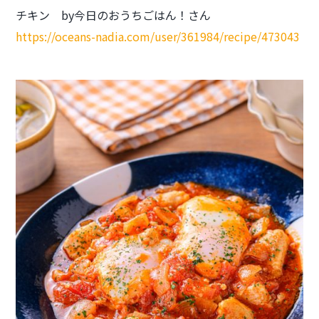
チキン by今日のおうちごはん！さん
https://oceans-nadia.com/user/361984/recipe/473043