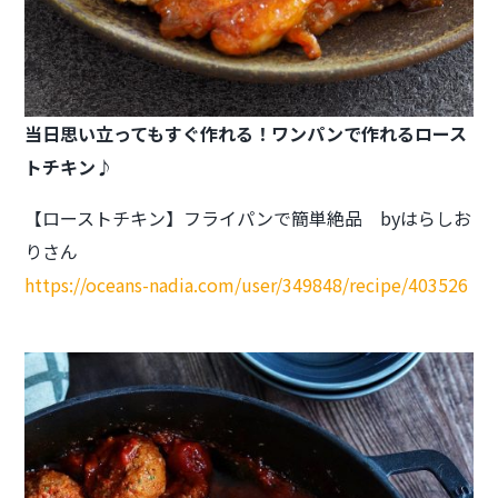
当日思い立ってもすぐ作れる！
ワンパンで作れるロース
トチキン♪
【ローストチキン】フライパンで簡単絶品 byはらしお
りさん
https://oceans-nadia.com/user/349848/recipe/403526