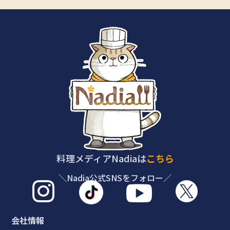
料理メディアNadiaは
こちら
＼Nadia公式SNSをフォロー／



会社情報