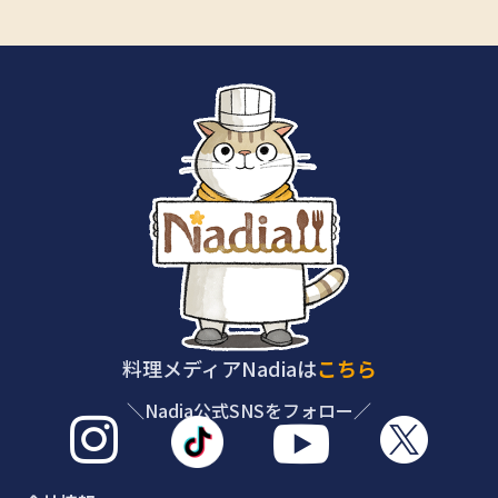
料理メディアNadiaは
こちら
＼Nadia公式SNSをフォロー／


