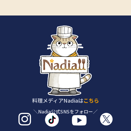
料理メディアNadiaは
こちら
＼Nadia公式SNSをフォロー／


